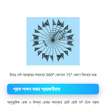
চিত্র সেট স্কয়ারের সাহায্যে 360° কোণকে 15° কোণে বিভক্ত করা
গ্রাফ অক্ষন করার প্রয়াজনীয়তা
আনুভূমিক রেখা ও উলম্ব রেখার সমন্বরে ছোট ছোট বর্গ এঁকে গ্রাফ