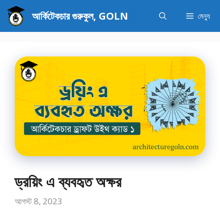
এড়িেয়
আর্কিটেকচার গুরুকুল, GOLN
মেন্যু
লেখায়
যান
ড্রয়িং এ ব্যবহৃত অক্ষর
আগস্ট 8, 2023