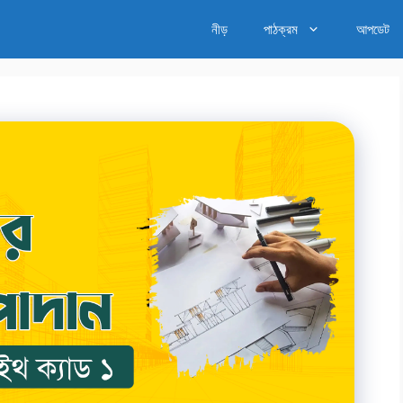
নীড়
পাঠক্রম
আপডেট