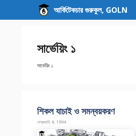
এড়িেয়
আর্কিটেকচার গুরুকুল, GOLN
লেখায়
যান
সার্ভেয়িং ১
সার্ভেয়িং ১
শিকল যাচাই ও সমন্বয়করণ
ফেব্রুয়ারি 4, 1994