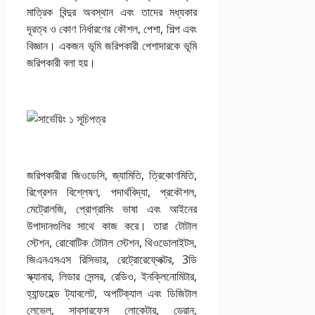
মাত্রিক বিন্দুর অবস্থান এবং তাদের মধ্যকার
দূরত্ব ও কোণ নির্ধারণের কৌশল, পেশা, শিল্প এবং
বিজ্ঞান। একজন ভূমি জরিপকারী পেশাদারকে ভূমি
জরিপকারী বলা হয়।
জরিপকারীরা জিওডেসি, জ্যামিতি, ত্রিকোণমিতি,
রিগ্রেশন বিশ্লেষণ, পদার্থবিদ্যা, প্রকৌশল,
মেট্রোলজি, প্রোগ্রামিং ভাষা এবং আইনের
উপাদানগুলির সাথে কাজ করে। তারা টোটাল
স্টেশন, রোবোটিক টোটাল স্টেশন, থিওডোলাইটস,
জিএনএসএস রিসিভার, রেট্রোরেফ্লেক্টর, 3ডি
স্ক্যানার, লিডার সেন্সর, রেডিও, ইনক্লিনোমিটার,
হ্যান্ডহেল্ড ট্যাবলেট, অপটিক্যাল এবং ডিজিটাল
লেভেল, সাবসারফেস লোকেটার, ড্রোন,