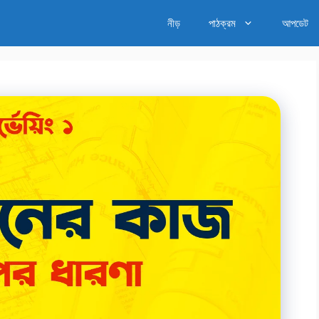
নীড়
পাঠক্রম
আপডেট