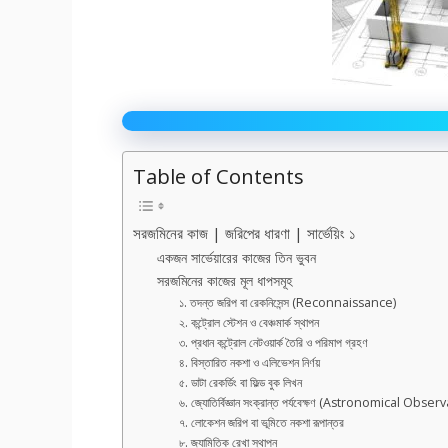
Table of Contents
সরজমিনের কাজ | জরিপের ধারণা | সার্ভেয়িং ১
একজন সার্ভেয়ারের কাজের তিন ভুবন
সরজমিনের কাজের মূল ধাপসমূহ
১. তদন্ত জরিপ বা রেকনিসেন্স (Reconnaissance)
২. কন্ট্রোল স্টেশন ও বেঞ্চমার্ক স্থাপন
৩. প্রধান কন্ট্রোল নেটওয়ার্ক তৈরি ও পরিমাপ গ্রহণ
৪. বিস্তারিত নকশা ও এলিভেশন নির্ণয়
৫. ডাটা রেকর্ডিং বা ফিল্ড বুক লিখন
৬. জ্যোতির্বিজ্ঞান সংক্রান্ত পর্যবেক্ষণ (Astronomical Obser
৭. লোকেশন জরিপ বা ভূমিতে নকশা রূপান্তর
৮. জ্যামিতিক রেখা স্থাপন