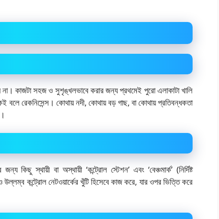
যায় না। কাজটা সহজ ও সুশৃঙ্খলভাবে করার জন্য প্রথমেই পুরো এলাকাটা খালি
কেই বলে রেকনিসেন্স। কোথায় নদী, কোথায় বড় গাছ, বা কোথায় প্রতিবন্ধকতা
য়।
য কিছু স্থায়ী বা অস্থায়ী ‘কন্ট্রোল স্টেশন’ এবং ‘বেঞ্চমার্ক’ (নির্দিষ্ট
ও উল্লম্ব কন্ট্রোল নেটওয়ার্কের খুঁটি হিসেবে কাজ করে, যার ওপর ভিত্তি করে