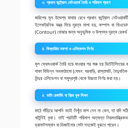
৩. প্রধান কন্ট্রোল নেটওয়ার্ক তৈরি ও পরিমাপ গ্রহণ
জরিপের মূল উদ্দেশ্য মাথায় রেখে প্রধান কন্ট্রোল নেটওয়া
ইলেকট্রনিক যন্ত্র দিয়ে দূরত্ব মাপা হয়, কম্পাস বা থিও
(Contour) বোঝার জন্য অনুভূমিক ও উল্লম্ব দূরত্ব রেকর্
৪. বিস্তারিত নকশা ও এলিভেশন নির্ণয়
মূল ফ্রেমওয়ার্ক তৈরি হয়ে যাওয়ার পর শুরু হয় ডিটেইলিংয়ে
থাকা বিভিন্ন অবকাঠামো (যেমন: ঘরবাড়ি, রাস্তাঘাট, বৈদ্যুতিক খ
বিন্দুর এলিভেশন বা সমুদ্রপৃষ্ঠ থেকে উচ্চতা নির্ণয় করা হয়।
৫. ডাটা রেকর্ডিং বা ফিল্ড বুক লিখন
মাঠে দাঁড়িয়ে আপনি যতই নিখুঁত মাপ নেন না কেন, তা যদি স
খাটুনিই বৃথা। তাই প্রতিটি পরিমাপ অত্যন্ত নিয়মতান্ত্র
ড্রাফটসম্যান বা ডিজাইনার সেটা সহজেই বুঝতে পারেন।